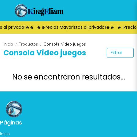
s al privado!🔥🔥
🔥 ¡Precios Mayoristas al privado!🔥🔥
🔥 ¡Precio
Inicio
Productos
Consola Video juegos
/
/
Consola Video juegos
Filtrar
No se encontraron resultados...
Páginas
Inicio