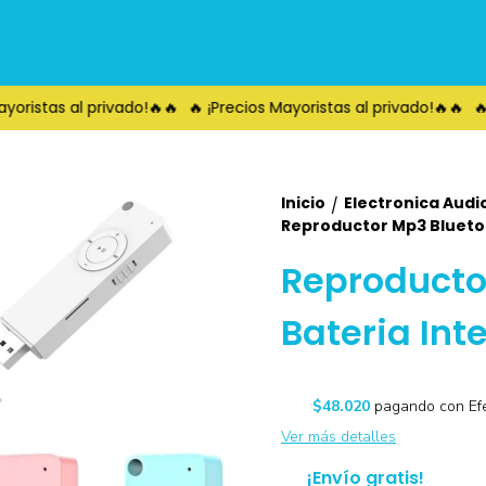
ristas al privado!🔥🔥
🔥 ¡Precios Mayoristas al privado!🔥🔥
🔥 ¡
Inicio
Electronica Audi
/
Reproductor Mp3 Bluetoo
Reproducto
Bateria Int
$48.020
pagando con Efe
Ver más detalles
¡Envío gratis!