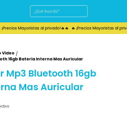
Precios Mayoristas al privado!🔥🔥
🔥 ¡Precios Mayoristas al priva
o Video
/
th 16gb Bateria Interna Mas Auricular
r Mp3 Bluetooth 16gb
erna Mas Auricular
ctivo