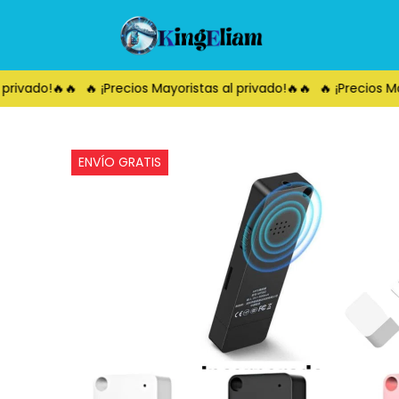
rivado!🔥🔥
🔥 ¡Precios Mayoristas al privado!🔥🔥
🔥 ¡Precios Mayo
ENVÍO GRATIS