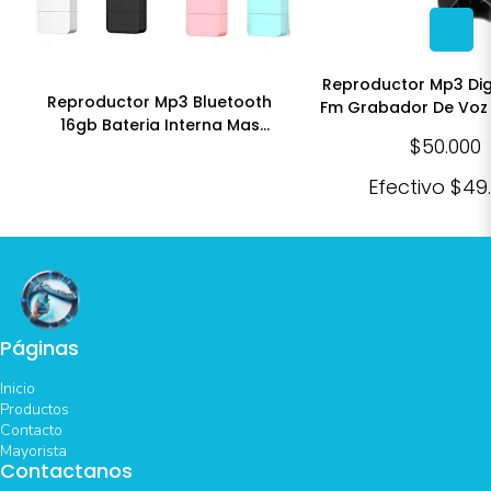
Reproductor Mp3 Dig
Reproductor Mp3 Bluetooth
Fm Grabador De Voz 
16gb Bateria Interna Mas
$50.000
Auricular
Efectivo
$49
Páginas
Inicio
Productos
Contacto
Mayorista
Contactanos