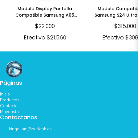
Modulo Display Pantalla
Modulo Compatib
Compatible Samsung A05
Samsung S24 Ultr
A055 Oled Negro
Amoled Neg
$22.000
$315.000
Efectivo
$21.560
Efectivo
$308
Páginas
Inicio
Productos
Contacto
Mayorista
Contactanos
kingeliam@outlook.es