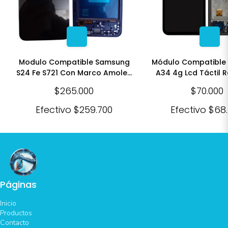
Modulo Compatible Samsung
Módulo Compatible
S24 Fe S721 Con Marco Amoled
A34 4g Lcd Táctil 
Negro
Negro
$265.000
$70.000
Efectivo
$259.700
Efectivo
$68
Páginas
Inicio
Productos
Contacto