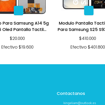
o Para Samsung A14 5g
Modulo Pantalla Tacti
 Oled Pantalla Tactil
Para Samsung S25 S9
Negro
Marco
$20.000
$410.000
Efectivo
$19.600
Efectivo
$401.800
Contactanos
kingeliam@outlook.es