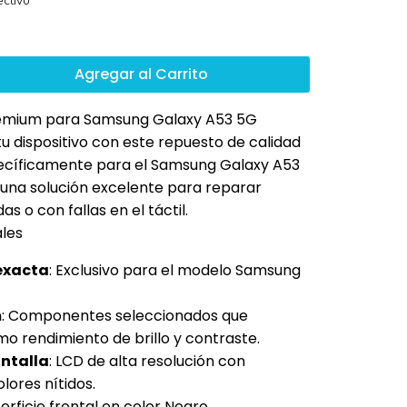
ctivo
Agregar al Carrito
emium para Samsung Galaxy A53 5G
tu dispositivo con este repuesto de calidad
ecíficamente para el Samsung Galaxy A53
 una solución excelente para reparar
as o con fallas en el táctil.
ales
exacta
: Exclusivo para el modelo Samsung
m
: Componentes seleccionados que
mo rendimiento de brillo y contraste.
ntalla
: LCD de alta resolución con
lores nítidos.
erficie frontal en color Negro.