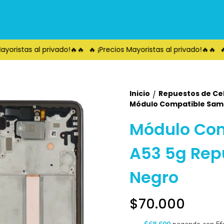
oristas al privado!🔥🔥
🔥 ¡Precios Mayoristas al privado!🔥🔥
🔥 
Inicio
Repuestos de Ce
/
Módulo Compatible Sam
Módulo Co
A53 5g Rep
Negro
$70.000