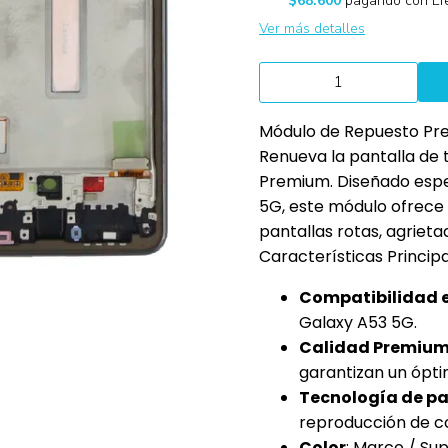
$68.600
pagando con Efe
Ver más detalles
Módulo de Repuesto Pr
Renueva la pantalla de 
Premium. Diseñado esp
5G, este módulo ofrece
pantallas rotas, agrietad
Características Princip
Compatibilidad 
Galaxy A53 5G.
Calidad Premiu
garantizan un ópti
Tecnología de pa
reproducción de co
Color
: Marco / Sup