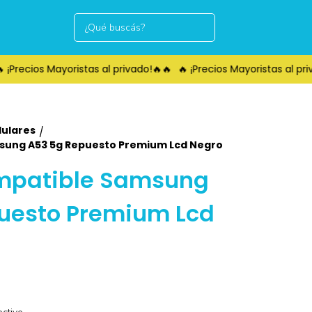
¡Precios Mayoristas al privado!🔥🔥
🔥 ¡Precios Mayoristas al priv
lulares
/
sung A53 5g Repuesto Premium Lcd Negro
mpatible Samsung
uesto Premium Lcd